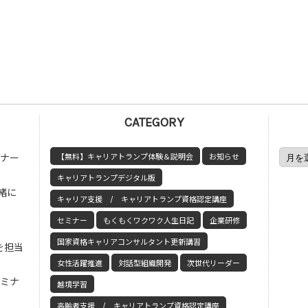
CATEGORY
ミナー
【無料】キャリアトランプ体験＆説明会
お知らせ
キャリアトランプデジタル版
緒に
キャリア支援 / キャリアトランプ資格認定講座
セミナー
もくもくワクワク人生日記
企業研修
国家資格キャリアコンサルタント更新講習
を担当
女性活躍推進
対話型組織開発
次世代リーダー
セミナ
越境学習
高齢者支援 / キャリアトランプ資格認定講座