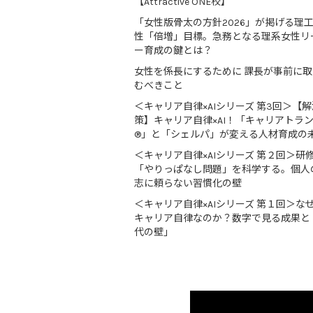
【Attractive ONE校】
「女性版骨太の方針2026」が掲げる理
性「倍増」目標。急務となる理系女性リ
ー育成の鍵とは？
女性を係長にするために 課長が事前に
むべきこと
＜キャリア自律×AIシリーズ 第3回＞【解
策】キャリア自律×AI！「キャリアトラ
®」と「シェルパ」が変える人材育成の
＜キャリア自律×AIシリーズ 第２回＞研
「やりっぱなし問題」を科学する。個人
志に頼らない習慣化の壁
＜キャリア自律×AIシリーズ 第１回＞な
キャリア自律なのか？数字で見る成果と
代の壁」