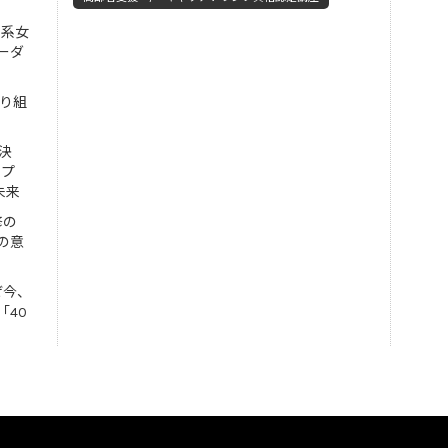
工系女
ーダ
取り組
決
ンプ
未来
修の
の意
ぜ今、
「40