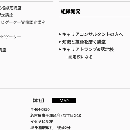
資格認定講座
組織開発
認定講座
ナビゲーター資格認定講座
キャリアコンサルタントの方へ
ナビゲーター
知識と技術を磨く講座
キャリアトランプ®認定校
講座
—認定校になる
MAP
【本社】
〒464-0850
名古屋市千種区今池1丁目2-10
イセヤビル2F
JR千種駅改札 徒歩2分