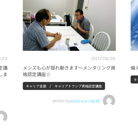
1.23
2017.06.26
定講
メンズも心が揺れ動きます～メンタリング資
備
しま
格認定講座☆
キ
キャリア支援 / キャリアトランプ資格認定講座
written by
Attractive ONE校