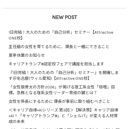
NEW POST
1日完結！大人のための「自己分析」セミナー【Attractive
ONE校】
主任級の女性を育てるために、課長と一緒にできること
夏季休業のお知らせ
キャリアトランプ®認定校フェアで講座を担当します
『1日完結！大人のための「自己分析」セミナー』を開催しま
す＠名古屋(ウィル愛知)【Attractive ONE校】
「女性版骨太の方針2026」が掲げる理工系女性「倍増」目
標。急務となる理系女性リーダー育成の鍵とは？
女性を係長にするために 課長が事前に取り組むべきこと
＜キャリア自律×AIシリーズ 第3回＞【解決策】キャリア自律
×AI！「キャリアトランプ®」と「シェルパ」が変える人材育
成の未来