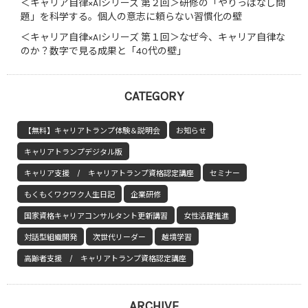
＜キャリア自律×AIシリーズ 第２回＞研修の「やりっぱなし問
題」を科学する。個人の意志に頼らない習慣化の壁
＜キャリア自律×AIシリーズ 第１回＞なぜ今、キャリア自律な
のか？数字で見る成果と「40代の壁」
CATEGORY
【無料】キャリアトランプ体験＆説明会
お知らせ
キャリアトランプデジタル版
キャリア支援 / キャリアトランプ資格認定講座
セミナー
もくもくワクワク人生日記
企業研修
国家資格キャリアコンサルタント更新講習
女性活躍推進
対話型組織開発
次世代リーダー
越境学習
高齢者支援 / キャリアトランプ資格認定講座
ARCHIVE