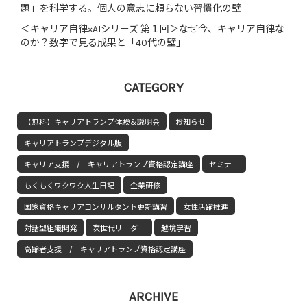
題」を科学する。個人の意志に頼らない習慣化の壁
＜キャリア自律×AIシリーズ 第１回＞なぜ今、キャリア自律な
のか？数字で見る成果と「40代の壁」
CATEGORY
【無料】キャリアトランプ体験＆説明会
お知らせ
キャリアトランプデジタル版
キャリア支援 / キャリアトランプ資格認定講座
セミナー
もくもくワクワク人生日記
企業研修
国家資格キャリアコンサルタント更新講習
女性活躍推進
対話型組織開発
次世代リーダー
越境学習
高齢者支援 / キャリアトランプ資格認定講座
ARCHIVE