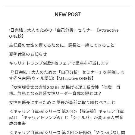
NEW POST
1日完結！大人のための「自己分析」セミナー【Attractive
ONE校】
主任級の女性を育てるために、課長と一緒にできること
夏季休業のお知らせ
キャリアトランプ®認定校フェアで講座を担当します
『1日完結！大人のための「自己分析」セミナー』を開催しま
す＠名古屋(ウィル愛知)【Attractive ONE校】
「女性版骨太の方針2026」が掲げる理工系女性「倍増」目
標。急務となる理系女性リーダー育成の鍵とは？
女性を係長にするために 課長が事前に取り組むべきこと
＜キャリア自律×AIシリーズ 第3回＞【解決策】キャリア自律
×AI！「キャリアトランプ®」と「シェルパ」が変える人材育
成の未来
＜キャリア自律×AIシリーズ 第２回＞研修の「やりっぱなし問