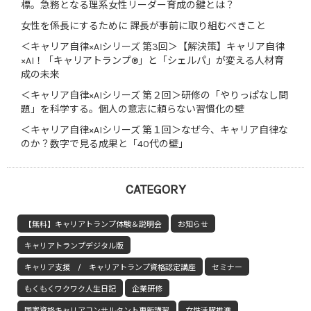
標。急務となる理系女性リーダー育成の鍵とは？
女性を係長にするために 課長が事前に取り組むべきこと
＜キャリア自律×AIシリーズ 第3回＞【解決策】キャリア自律
×AI！「キャリアトランプ®」と「シェルパ」が変える人材育
成の未来
＜キャリア自律×AIシリーズ 第２回＞研修の「やりっぱなし問
題」を科学する。個人の意志に頼らない習慣化の壁
＜キャリア自律×AIシリーズ 第１回＞なぜ今、キャリア自律な
のか？数字で見る成果と「40代の壁」
CATEGORY
【無料】キャリアトランプ体験＆説明会
お知らせ
キャリアトランプデジタル版
キャリア支援 / キャリアトランプ資格認定講座
セミナー
もくもくワクワク人生日記
企業研修
国家資格キャリアコンサルタント更新講習
女性活躍推進