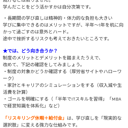
就けるとは限りません。
学んだことをどう活かすかは自分次第です。
・長期間の学び直しは精神的・体力的な負担も大きい
学びに集中できるのはメリットですが、半年〜1年を机に向
かって過ごすのは意外とハード。
途中で挫折するリスクも考えておきたいところです。
★では、どう向き合うか？
制度のメリットとデメリットを踏まえたうえで、
改めて、下記の確認をしてみましょう。
・制度の対象かどうか確認する（厚労省サイトやハローワ
ーク）
・家計とキャリアのシミュレーションをする（収入減や生
活費を計算）
・ゴールを明確にする（「半年でITスキルを習得」「MBA
で経営知識を体系化」など）
「リスキリング休暇＋給付金」
は、学び直しを「現実的な
選択肢」に変える強力な仕組みです。