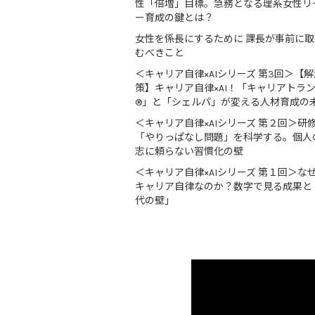
性「倍増」目標。急務となる理系女性リ
ー育成の鍵とは？
女性を係長にするために 課長が事前に
むべきこと
＜キャリア自律×AIシリーズ 第3回＞【解
策】キャリア自律×AI！「キャリアトラ
®」と「シェルパ」が変える人材育成の
＜キャリア自律×AIシリーズ 第２回＞研
「やりっぱなし問題」を科学する。個人
志に頼らない習慣化の壁
＜キャリア自律×AIシリーズ 第１回＞な
キャリア自律なのか？数字で見る成果と
代の壁」