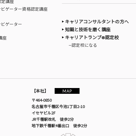
認定講座
ナビゲーター資格認定講座
キャリアコンサルタントの方へ
ナビゲーター
知識と技術を磨く講座
キャリアトランプ®認定校
講座
—認定校になる
MAP
【本社】
〒464-0850
名古屋市千種区今池1丁目2-10
イセヤビル2F
JR千種駅改札 徒歩2分
地下鉄千種駅4番出口 徒歩2分