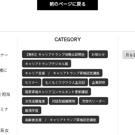
前のページに戻る
CATEGORY
ミナー
【無料】キャリアトランプ体験＆説明会
お知らせ
キャリアトランプデジタル版
緒に
キャリア支援 / キャリアトランプ資格認定講座
セミナー
もくもくワクワク人生日記
企業研修
国家資格キャリアコンサルタント更新講習
を担当
女性活躍推進
対話型組織開発
次世代リーダー
セミナ
越境学習
高齢者支援 / キャリアトランプ資格認定講座
工系女