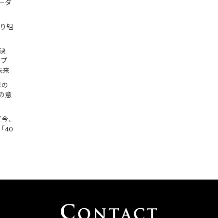
ーダ
取り組
決
ンプ
未来
修の
の意
ぜ今、
「40