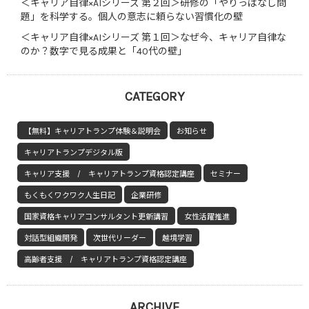
＜キャリア自律×AIシリーズ 第２回＞研修の「やりっぱなし問
題」を科学する。個人の意志に頼らない習慣化の壁
＜キャリア自律×AIシリーズ 第１回＞なぜ今、キャリア自律な
のか？数字で見る成果と「40代の壁」
CATEGORY
【無料】キャリアトランプ体験＆説明会
お知らせ
キャリアトランプデジタル版
キャリア支援 / キャリアトランプ資格認定講座
セミナー
もくもくワクワク人生日記
企業研修
国家資格キャリアコンサルタント更新講習
女性活躍推進
対話型組織開発
次世代リーダー
越境学習
高齢者支援 / キャリアトランプ資格認定講座
ARCHIVE