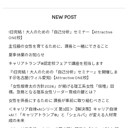
NEW POST
1日完結！大人のための「自己分析」セミナー【Attractive
ONE校】
主任級の女性を育てるために、課長と一緒にできること
夏季休業のお知らせ
キャリアトランプ®認定校フェアで講座を担当します
『1日完結！大人のための「自己分析」セミナー』を開催しま
す＠名古屋(ウィル愛知)【Attractive ONE校】
「女性版骨太の方針2026」が掲げる理工系女性「倍増」目
標。急務となる理系女性リーダー育成の鍵とは？
女性を係長にするために 課長が事前に取り組むべきこと
＜キャリア自律×AIシリーズ 第3回＞【解決策】キャリア自律
×AI！「キャリアトランプ®」と「シェルパ」が変える人材育
成の未来