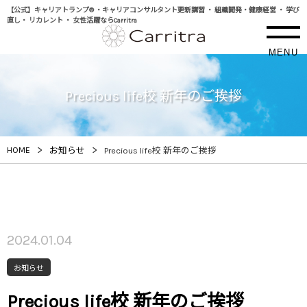
【公式】キャリアトランプ® ・キャリアコンサルタント更新講習 ・ 組織開発・健康経営 ・ 学び
直し・ リカレント ・ 女性活躍ならCarritra
MENU
Precious life校 新年のご挨拶
>
>
HOME
お知らせ
Precious life校 新年のご挨拶
2024.01.04
お知らせ
Precious life校 新年のご挨拶