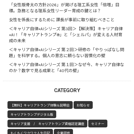
「女性版骨太の方針2026」が掲げる理工系女性「倍増」目
標。急務となる理系女性リーダー育成の鍵とは？
女性を係長にするために 課長が事前に取り組むべきこと
＜キャリア自律×AIシリーズ 第3回＞【解決策】キャリア自律
×AI！「キャリアトランプ®」と「シェルパ」が変える人材育
成の未来
＜キャリア自律×AIシリーズ 第２回＞研修の「やりっぱなし問
題」を科学する。個人の意志に頼らない習慣化の壁
＜キャリア自律×AIシリーズ 第１回＞なぜ今、キャリア自律な
のか？数字で見る成果と「40代の壁」
CATEGORY
【無料】キャリアトランプ体験＆説明会
お知らせ
キャリアトランプデジタル版
キャリア支援 / キャリアトランプ資格認定講座
セミナー
もくもくワクワク人生日記
企業研修