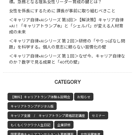
標。急務となる理系女性リーダー育成の鍵とは？
女性を係長にするために 課長が事前に取り組むべきこと
＜キャリア自律×AIシリーズ 第3回＞【解決策】キャリア自律
×AI！「キャリアトランプ®」と「シェルパ」が変える人材育
成の未来
＜キャリア自律×AIシリーズ 第２回＞研修の「やりっぱなし問
題」を科学する。個人の意志に頼らない習慣化の壁
＜キャリア自律×AIシリーズ 第１回＞なぜ今、キャリア自律な
のか？数字で見る成果と「40代の壁」
CATEGORY
【無料】キャリアトランプ体験＆説明会
お知らせ
キャリアトランプデジタル版
キャリア支援 / キャリアトランプ資格認定講座
セミナー
もくもくワクワク人生日記
企業研修
国家資格キャリアコンサルタント更新講習
女性活躍推進