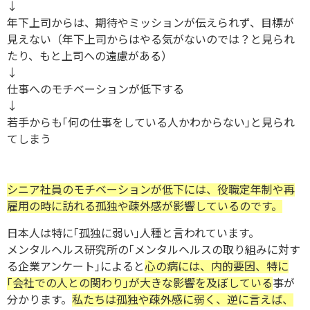
↓
年下上司からは、期待やミッションが伝えられず、目標が
見えない（年下上司からはやる気がないのでは？と見られ
たり、もと上司への遠慮がある）
↓
仕事へのモチベーションが低下する
↓
若手からも｢何の仕事をしている人かわからない｣と見られ
てしまう
シニア社員のモチベーションが低下には、役職定年制や再
雇用の時に訪れる孤独や疎外感が影響しているのです。
日本人は特に｢孤独に弱い｣人種と言われています。
メンタルヘルス研究所の｢メンタルヘルスの取り組みに対す
る企業アンケート｣によると
心の病には、内的要因、特に
｢会社での人との関わり｣が大きな影響を及ぼしている
事が
分かります。
私たちは孤独や疎外感に弱く、逆に言えば、