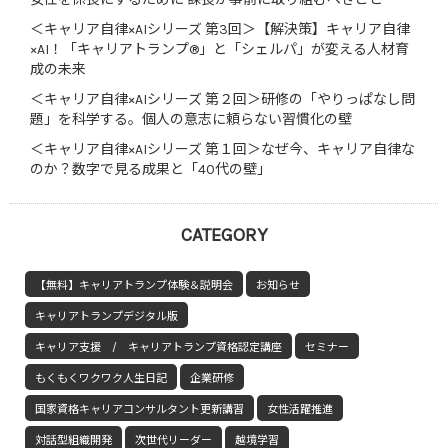
＜キャリア自律×AIシリーズ 第3回＞【解決策】キャリア自律
×AI！「キャリアトランプ®」と「シェルパ」が変える人材育
成の未来
＜キャリア自律×AIシリーズ 第２回＞研修の「やりっぱなし問
題」を科学する。個人の意志に頼らない習慣化の壁
＜キャリア自律×AIシリーズ 第１回＞なぜ今、キャリア自律な
のか？数字で見る成果と「40代の壁」
CATEGORY
【無料】キャリアトランプ体験＆説明会
お知らせ
キャリアトランプデジタル版
キャリア支援 / キャリアトランプ資格認定講座
セミナー
もくもくワクワク人生日記
企業研修
国家資格キャリアコンサルタント更新講習
女性活躍推進
対話型組織開発
次世代リーダー
越境学習