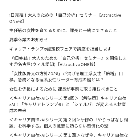
1日完結！大人のための「自己分析」セミナー【Attractive
ONE校】
主任級の女性を育てるために、課長と一緒にできること
夏季休業のお知らせ
キャリアトランプ®認定校フェアで講座を担当します
『1日完結！大人のための「自己分析」セミナー』を開催しま
す＠名古屋(ウィル愛知)【Attractive ONE校】
「女性版骨太の方針2026」が掲げる理工系女性「倍増」目
標。急務となる理系女性リーダー育成の鍵とは？
女性を係長にするために 課長が事前に取り組むべきこと
＜キャリア自律×AIシリーズ 第3回＞【解決策】キャリア自律
×AI！「キャリアトランプ®」と「シェルパ」が変える人材育
成の未来
＜キャリア自律×AIシリーズ 第２回＞研修の「やりっぱなし問
題」を科学する。個人の意志に頼らない習慣化の壁
＜キャリア自律×AIシリーズ 第１回＞なぜ今、キャリア自律な