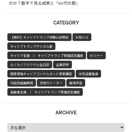
のか？数字で見る成果と「40代の壁」
CATEGORY
【無料】キャリアトランプ体験＆説明会
お知らせ
キャリアトランプデジタル版
キャリア支援 / キャリアトランプ資格認定講座
セミナー
もくもくワクワク人生日記
企業研修
国家資格キャリアコンサルタント更新講習
女性活躍推進
対話型組織開発
次世代リーダー
越境学習
高齢者支援 / キャリアトランプ資格認定講座
ARCHIVE