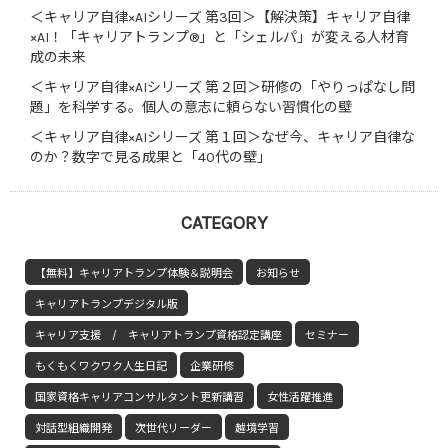
＜キャリア自律×AIシリーズ 第3回＞【解決策】キャリア自律
×AI！「キャリアトランプ®」と「シェルパ」が変える人材育
成の未来
＜キャリア自律×AIシリーズ 第２回＞研修の「やりっぱなし問
題」を科学する。個人の意志に頼らない習慣化の壁
＜キャリア自律×AIシリーズ 第１回＞なぜ今、キャリア自律な
のか？数字で見る成果と「40代の壁」
CATEGORY
【無料】キャリアトランプ体験＆説明会
お知らせ
キャリアトランプデジタル版
キャリア支援 / キャリアトランプ資格認定講座
セミナー
もくもくワクワク人生日記
企業研修
国家資格キャリアコンサルタント更新講習
女性活躍推進
対話型組織開発
次世代リーダー
越境学習