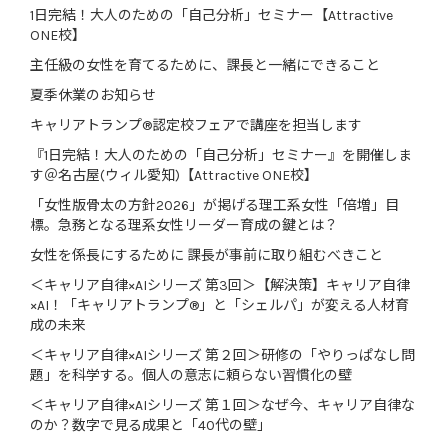
1日完結！大人のための「自己分析」セミナー【Attractive
ONE校】
主任級の女性を育てるために、課長と一緒にできること
夏季休業のお知らせ
キャリアトランプ®認定校フェアで講座を担当します
『1日完結！大人のための「自己分析」セミナー』を開催しま
す＠名古屋(ウィル愛知)【Attractive ONE校】
「女性版骨太の方針2026」が掲げる理工系女性「倍増」目
標。急務となる理系女性リーダー育成の鍵とは？
女性を係長にするために 課長が事前に取り組むべきこと
＜キャリア自律×AIシリーズ 第3回＞【解決策】キャリア自律
×AI！「キャリアトランプ®」と「シェルパ」が変える人材育
成の未来
＜キャリア自律×AIシリーズ 第２回＞研修の「やりっぱなし問
題」を科学する。個人の意志に頼らない習慣化の壁
＜キャリア自律×AIシリーズ 第１回＞なぜ今、キャリア自律な
のか？数字で見る成果と「40代の壁」