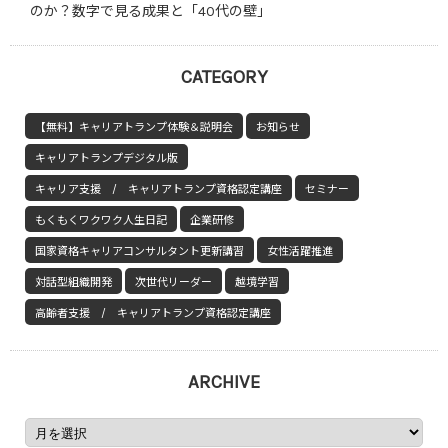
のか？数字で見る成果と「40代の壁」
CATEGORY
【無料】キャリアトランプ体験＆説明会
お知らせ
キャリアトランプデジタル版
キャリア支援 / キャリアトランプ資格認定講座
セミナー
もくもくワクワク人生日記
企業研修
国家資格キャリアコンサルタント更新講習
女性活躍推進
対話型組織開発
次世代リーダー
越境学習
高齢者支援 / キャリアトランプ資格認定講座
ARCHIVE