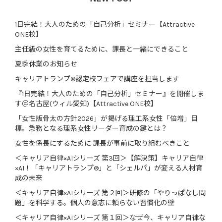
1日完結！大人のための「自己分析」セミナー【Attractive
ONE校】
主任級の女性を育てるために、課長と一緒にできること
夏季休業のお知らせ
キャリアトランプ®認定校フェアで講座を担当します
『1日完結！大人のための「自己分析」セミナー』を開催しま
す＠名古屋(ウィル愛知)【Attractive ONE校】
「女性版骨太の方針2026」が掲げる理工系女性「倍増」目
標。急務となる理系女性リーダー育成の鍵とは？
女性を係長にするために 課長が事前に取り組むべきこと
＜キャリア自律×AIシリーズ 第3回＞【解決策】キャリア自律
×AI！「キャリアトランプ®」と「シェルパ」が変える人材育
成の未来
＜キャリア自律×AIシリーズ 第２回＞研修の「やりっぱなし問
題」を科学する。個人の意志に頼らない習慣化の壁
＜キャリア自律×AIシリーズ 第１回＞なぜ今、キャリア自律な