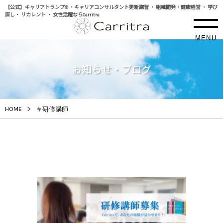
【公式】キャリアトランプ® ・キャリアコンサルタント更新講習 ・ 組織開発・健康経営 ・ 学び
直し・ リカレント ・ 女性活躍ならCarritra
MENU
お知らせ・ブログ
>
HOME
＃研修講師