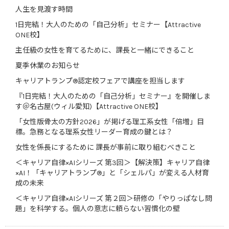
人生を見渡す時間
1日完結！大人のための「自己分析」セミナー【Attractive
ONE校】
主任級の女性を育てるために、課長と一緒にできること
夏季休業のお知らせ
キャリアトランプ®認定校フェアで講座を担当します
『1日完結！大人のための「自己分析」セミナー』を開催しま
す＠名古屋(ウィル愛知)【Attractive ONE校】
「女性版骨太の方針2026」が掲げる理工系女性「倍増」目
標。急務となる理系女性リーダー育成の鍵とは？
女性を係長にするために 課長が事前に取り組むべきこと
＜キャリア自律×AIシリーズ 第3回＞【解決策】キャリア自律
×AI！「キャリアトランプ®」と「シェルパ」が変える人材育
成の未来
＜キャリア自律×AIシリーズ 第２回＞研修の「やりっぱなし問
題」を科学する。個人の意志に頼らない習慣化の壁