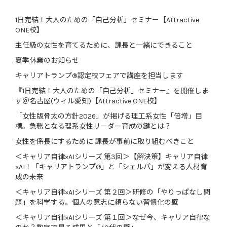
1日完結！大人のための「自己分析」セミナー【Attractive
ONE校】
主任級の女性を育てるために、課長と一緒にできること
夏季休業のお知らせ
キャリアトランプ®認定校フェアで講座を担当します
『1日完結！大人のための「自己分析」セミナー』を開催しま
す＠名古屋(ウィル愛知)【Attractive ONE校】
「女性版骨太の方針2026」が掲げる理工系女性「倍増」目
標。急務となる理系女性リーダー育成の鍵とは？
女性を係長にするために 課長が事前に取り組むべきこと
＜キャリア自律×AIシリーズ 第3回＞【解決策】キャリア自律
×AI！「キャリアトランプ®」と「シェルパ」が変える人材育
成の未来
＜キャリア自律×AIシリーズ 第２回＞研修の「やりっぱなし問
題」を科学する。個人の意志に頼らない習慣化の壁
＜キャリア自律×AIシリーズ 第１回＞なぜ今、キャリア自律な