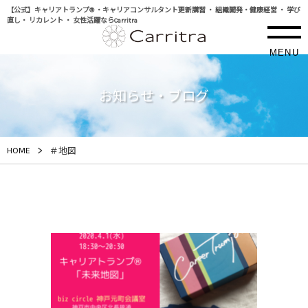
【公式】キャリアトランプ® ・キャリアコンサルタント更新講習 ・ 組織開発・健康経営 ・ 学び
直し・ リカレント ・ 女性活躍ならCarritra
MENU
お知らせ・ブログ
>
HOME
＃地図