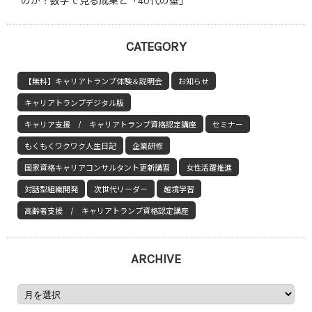
のか？数字で見る成果と「40代の壁」
CATEGORY
【無料】キャリアトランプ体験＆説明会
お知らせ
キャリアトランプデジタル版
キャリア支援 / キャリアトランプ資格認定講座
セミナー
もくもくワクワク人生日記
企業研修
国家資格キャリアコンサルタント更新講習
女性活躍推進
対話型組織開発
次世代リーダー
越境学習
高齢者支援 / キャリアトランプ資格認定講座
ARCHIVE