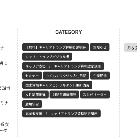
CATEGORY
ミナー
【無料】キャリアトランプ体験＆説明会
お知らせ
キャリアトランプデジタル版
緒に
キャリア支援 / キャリアトランプ資格認定講座
セミナー
もくもくワクワク人生日記
企業研修
国家資格キャリアコンサルタント更新講習
を担当
女性活躍推進
対話型組織開発
次世代リーダー
セミナ
越境学習
高齢者支援 / キャリアトランプ資格認定講座
工系女
ーダ