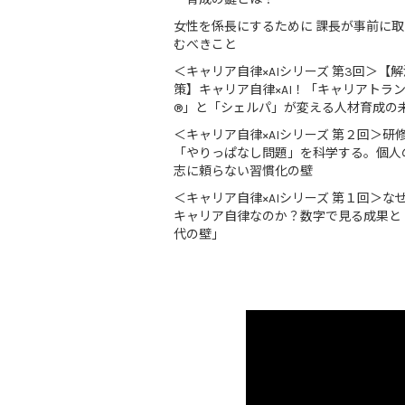
女性を係長にするために 課長が事前に
むべきこと
＜キャリア自律×AIシリーズ 第3回＞【解
策】キャリア自律×AI！「キャリアトラ
®」と「シェルパ」が変える人材育成の
＜キャリア自律×AIシリーズ 第２回＞研
「やりっぱなし問題」を科学する。個人
志に頼らない習慣化の壁
＜キャリア自律×AIシリーズ 第１回＞な
キャリア自律なのか？数字で見る成果と
代の壁」