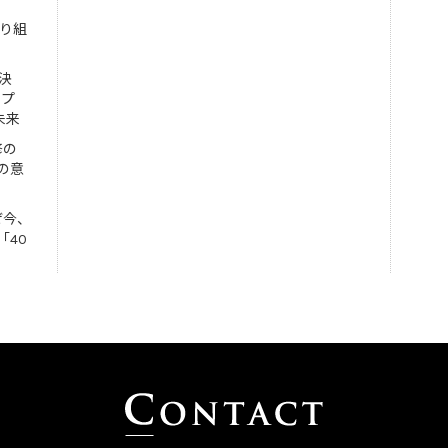
取り組
決
ンプ
未来
修の
の意
ぜ今、
「40