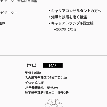
ナビゲーター資格認定講座
キャリアコンサルタントの方へ
ナビゲーター
知識と技術を磨く講座
キャリアトランプ®認定校
講座
—認定校になる
MAP
【本社】
〒464-0850
名古屋市千種区今池1丁目2-10
イセヤビル2F
JR千種駅改札 徒歩2分
地下鉄千種駅4番出口 徒歩2分