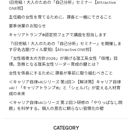
1日完結！大人のための「自己分析」セミナー【Attractive
ONE校】
主任級の女性を育てるために、課長と一緒にできること
夏季休業のお知らせ
キャリアトランプ®認定校フェアで講座を担当します
『1日完結！大人のための「自己分析」セミナー』を開催しま
す＠名古屋(ウィル愛知)【Attractive ONE校】
「女性版骨太の方針2026」が掲げる理工系女性「倍増」目
標。急務となる理系女性リーダー育成の鍵とは？
女性を係長にするために 課長が事前に取り組むべきこと
＜キャリア自律×AIシリーズ 第3回＞【解決策】キャリア自律
×AI！「キャリアトランプ®」と「シェルパ」が変える人材育
成の未来
＜キャリア自律×AIシリーズ 第２回＞研修の「やりっぱなし問
題」を科学する。個人の意志に頼らない習慣化の壁
CATEGORY