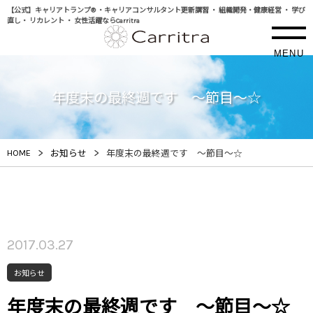
【公式】キャリアトランプ® ・キャリアコンサルタント更新講習 ・ 組織開発・健康経営 ・ 学び
直し・ リカレント ・ 女性活躍ならCarritra
MENU
年度末の最終週です ～節目～☆
>
>
HOME
お知らせ
年度末の最終週です ～節目～☆
2017.03.27
お知らせ
年度末の最終週です ～節目～☆