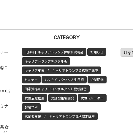
CATEGORY
ミナー
【無料】キャリアトランプ体験＆説明会
お知らせ
キャリアトランプデジタル版
緒に
キャリア支援 / キャリアトランプ資格認定講座
セミナー
もくもくワクワク人生日記
企業研修
国家資格キャリアコンサルタント更新講習
を担当
女性活躍推進
対話型組織開発
次世代リーダー
セミナ
越境学習
高齢者支援 / キャリアトランプ資格認定講座
工系女