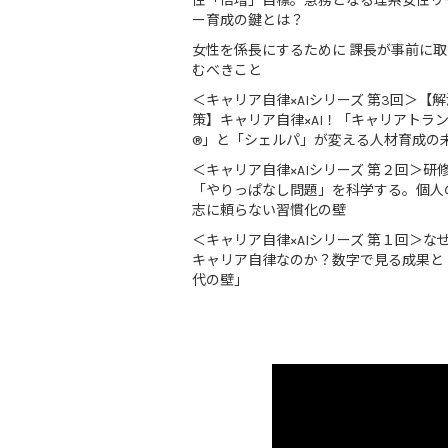
性「倍増」目標。急務となる理系女性リ
ー育成の鍵とは？
女性を係長にするために 課長が事前に
むべきこと
＜キャリア自律×AIシリーズ 第3回＞【解
策】キャリア自律×AI！「キャリアトラ
®」と「シェルパ」が変える人材育成の
＜キャリア自律×AIシリーズ 第２回＞研
「やりっぱなし問題」を科学する。個人
志に頼らない習慣化の壁
＜キャリア自律×AIシリーズ 第１回＞な
キャリア自律なのか？数字で見る成果と
代の壁」