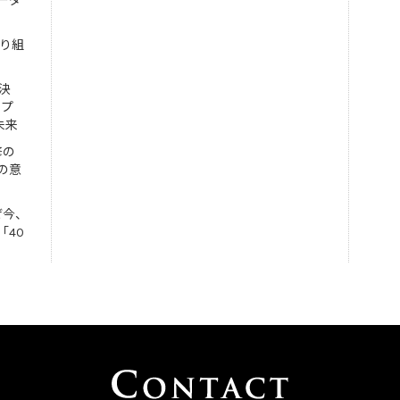
ーダ
取り組
決
ンプ
未来
修の
の意
ぜ今、
「40