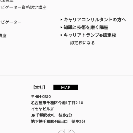
認定講座
ナビゲーター資格認定講座
キャリアコンサルタントの方へ
ナビゲーター
知識と技術を磨く講座
キャリアトランプ®認定校
講座
—認定校になる
MAP
【本社】
〒464-0850
名古屋市千種区今池1丁目2-10
イセヤビル2F
JR千種駅改札 徒歩2分
地下鉄千種駅4番出口 徒歩2分