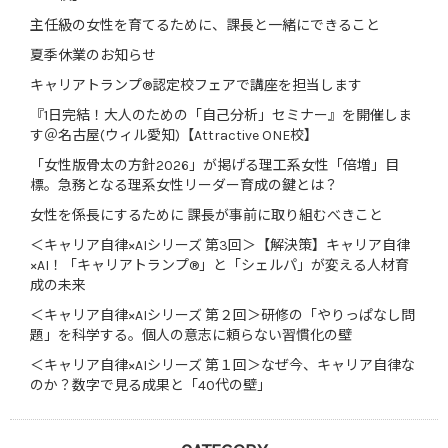
主任級の女性を育てるために、課長と一緒にできること
夏季休業のお知らせ
キャリアトランプ®認定校フェアで講座を担当します
『1日完結！大人のための「自己分析」セミナー』を開催しま
す＠名古屋(ウィル愛知)【Attractive ONE校】
「女性版骨太の方針2026」が掲げる理工系女性「倍増」目
標。急務となる理系女性リーダー育成の鍵とは？
女性を係長にするために 課長が事前に取り組むべきこと
＜キャリア自律×AIシリーズ 第3回＞【解決策】キャリア自律
×AI！「キャリアトランプ®」と「シェルパ」が変える人材育
成の未来
＜キャリア自律×AIシリーズ 第２回＞研修の「やりっぱなし問
題」を科学する。個人の意志に頼らない習慣化の壁
＜キャリア自律×AIシリーズ 第１回＞なぜ今、キャリア自律な
のか？数字で見る成果と「40代の壁」