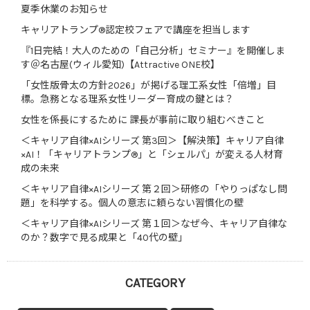
夏季休業のお知らせ
キャリアトランプ®認定校フェアで講座を担当します
『1日完結！大人のための「自己分析」セミナー』を開催しま
す＠名古屋(ウィル愛知)【Attractive ONE校】
「女性版骨太の方針2026」が掲げる理工系女性「倍増」目
標。急務となる理系女性リーダー育成の鍵とは？
女性を係長にするために 課長が事前に取り組むべきこと
＜キャリア自律×AIシリーズ 第3回＞【解決策】キャリア自律
×AI！「キャリアトランプ®」と「シェルパ」が変える人材育
成の未来
＜キャリア自律×AIシリーズ 第２回＞研修の「やりっぱなし問
題」を科学する。個人の意志に頼らない習慣化の壁
＜キャリア自律×AIシリーズ 第１回＞なぜ今、キャリア自律な
のか？数字で見る成果と「40代の壁」
CATEGORY