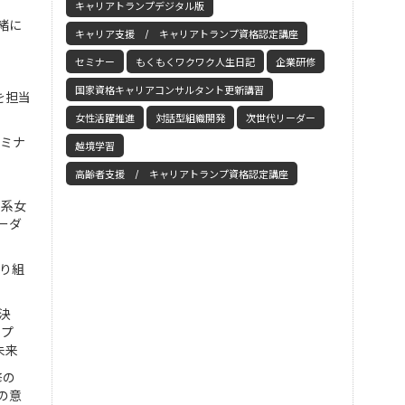
キャリアトランプデジタル版
緒に
キャリア支援 / キャリアトランプ資格認定講座
セミナー
もくもくワクワク人生日記
企業研修
国家資格キャリアコンサルタント更新講習
を担当
女性活躍推進
対話型組織開発
次世代リーダー
セミナ
越境学習
高齢者支援 / キャリアトランプ資格認定講座
工系女
ーダ
取り組
決
ンプ
未来
修の
の意