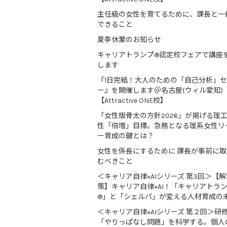
主任級の女性を育てるために、課長と一
できること
夏季休業のお知らせ
キャリアトランプ®認定校フェアで講座
します
『1日完結！大人のための「自己分析」
ー』を開催します＠名古屋(ウィル愛知)
【Attractive ONE校】
「女性版骨太の方針2026」が掲げる理
性「倍増」目標。急務となる理系女性リ
ー育成の鍵とは？
女性を係長にするために 課長が事前に
むべきこと
＜キャリア自律×AIシリーズ 第3回＞【解
策】キャリア自律×AI！「キャリアトラ
®」と「シェルパ」が変える人材育成の
＜キャリア自律×AIシリーズ 第２回＞研
「やりっぱなし問題」を科学する。個人