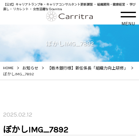
【公式】キャリアトランプ® ・キャリアコンサルタント更新講習 ・ 組織開発・健康経営 ・ 学び
直し・ リカレント ・ 女性活躍ならCarritra
MENU
ぼかしIMG_7892
>
>
>
HOME
お知らせ
【栃木銀行様】新任係長「組織力向上研修」
ぼかしIMG_7892
2025.02.12
ぼかしIMG_7892