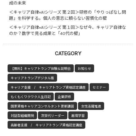
成の未来
＜キャリア自律×AIシリーズ 第２回＞研修の「やりっぱなし問
題」を科学する。個人の意志に頼らない習慣化の壁
＜キャリア自律×AIシリーズ 第１回＞なぜ今、キャリア自律な
のか？数字で見る成果と「40代の壁」
CATEGORY
【無料】キャリアトランプ体験＆説明会
お知らせ
キャリアトランプデジタル版
キャリア支援 / キャリアトランプ資格認定講座
セミナー
もくもくワクワク人生日記
企業研修
国家資格キャリアコンサルタント更新講習
女性活躍推進
対話型組織開発
次世代リーダー
越境学習
高齢者支援 / キャリアトランプ資格認定講座