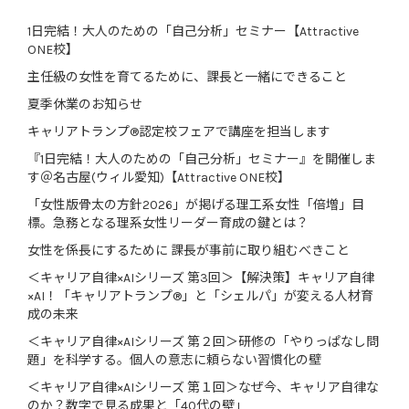
1日完結！大人のための「自己分析」セミナー【Attractive
ONE校】
主任級の女性を育てるために、課長と一緒にできること
夏季休業のお知らせ
キャリアトランプ®認定校フェアで講座を担当します
『1日完結！大人のための「自己分析」セミナー』を開催しま
す＠名古屋(ウィル愛知)【Attractive ONE校】
「女性版骨太の方針2026」が掲げる理工系女性「倍増」目
標。急務となる理系女性リーダー育成の鍵とは？
女性を係長にするために 課長が事前に取り組むべきこと
＜キャリア自律×AIシリーズ 第3回＞【解決策】キャリア自律
×AI！「キャリアトランプ®」と「シェルパ」が変える人材育
成の未来
＜キャリア自律×AIシリーズ 第２回＞研修の「やりっぱなし問
題」を科学する。個人の意志に頼らない習慣化の壁
＜キャリア自律×AIシリーズ 第１回＞なぜ今、キャリア自律な
のか？数字で見る成果と「40代の壁」