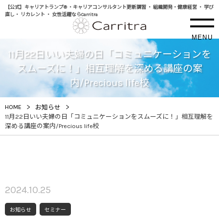
【公式】キャリアトランプ® ・キャリアコンサルタント更新講習 ・ 組織開発・健康経営 ・ 学び
直し・ リカレント ・ 女性活躍ならCarritra
MENU
11月22日いい夫婦の日「コミュニケーションを
スムーズに！」相互理解を深める講座の案
内/Precious life校
>
>
HOME
お知らせ
11月22日いい夫婦の日「コミュニケーションをスムーズに！」相互理解を
深める講座の案内/Precious life校
2024.10.25
お知らせ
セミナー