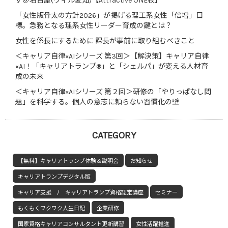
す＠名古屋(ウィル愛知)【Attractive ONE校】
「女性版骨太の方針2026」が掲げる理工系女性「倍増」目
標。急務となる理系女性リーダー育成の鍵とは？
女性を係長にするために 課長が事前に取り組むべきこと
＜キャリア自律×AIシリーズ 第3回＞【解決策】キャリア自律
×AI！「キャリアトランプ®」と「シェルパ」が変える人材育
成の未来
＜キャリア自律×AIシリーズ 第２回＞研修の「やりっぱなし問
題」を科学する。個人の意志に頼らない習慣化の壁
CATEGORY
【無料】キャリアトランプ体験＆説明会
お知らせ
キャリアトランプデジタル版
キャリア支援 / キャリアトランプ資格認定講座
セミナー
もくもくワクワク人生日記
企業研修
国家資格キャリアコンサルタント更新講習
女性活躍推進