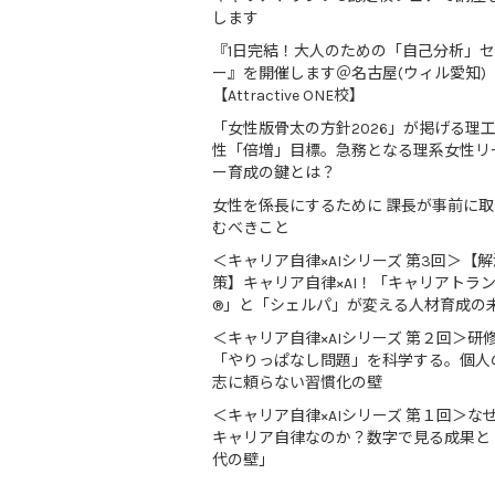
します
『1日完結！大人のための「自己分析」
ー』を開催します＠名古屋(ウィル愛知)
【Attractive ONE校】
「女性版骨太の方針2026」が掲げる理
性「倍増」目標。急務となる理系女性リ
ー育成の鍵とは？
女性を係長にするために 課長が事前に
むべきこと
＜キャリア自律×AIシリーズ 第3回＞【解
策】キャリア自律×AI！「キャリアトラ
®」と「シェルパ」が変える人材育成の
＜キャリア自律×AIシリーズ 第２回＞研
「やりっぱなし問題」を科学する。個人
志に頼らない習慣化の壁
＜キャリア自律×AIシリーズ 第１回＞な
キャリア自律なのか？数字で見る成果と
代の壁」