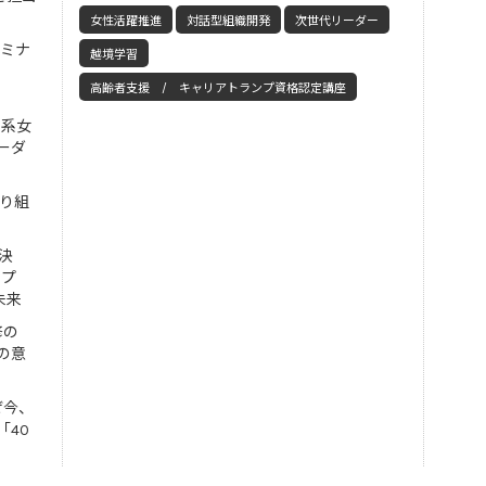
女性活躍推進
対話型組織開発
次世代リーダー
セミナ
越境学習
高齢者支援 / キャリアトランプ資格認定講座
工系女
ーダ
取り組
決
ンプ
未来
修の
の意
ぜ今、
「40