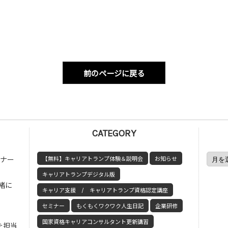
前のページに戻る
CATEGORY
ミナー
【無料】キャリアトランプ体験＆説明会
お知らせ
キャリアトランプデジタル版
緒に
キャリア支援 / キャリアトランプ資格認定講座
セミナー
もくもくワクワク人生日記
企業研修
国家資格キャリアコンサルタント更新講習
を担当