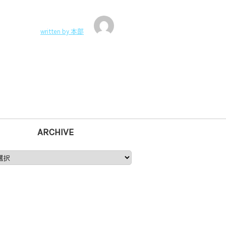
written by
本部
ARCHIVE