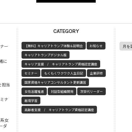
CATEGORY
ミナー
【無料】キャリアトランプ体験＆説明会
お知らせ
キャリアトランプデジタル版
緒に
キャリア支援 / キャリアトランプ資格認定講座
セミナー
もくもくワクワク人生日記
企業研修
国家資格キャリアコンサルタント更新講習
を担当
女性活躍推進
対話型組織開発
次世代リーダー
セミナ
越境学習
高齢者支援 / キャリアトランプ資格認定講座
工系女
ーダ