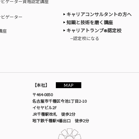
ナビゲーター資格認定講座
キャリアコンサルタントの方へ
ナビゲーター
知識と技術を磨く講座
キャリアトランプ®認定校
講座
—認定校になる
MAP
【本社】
〒464-0850
名古屋市千種区今池1丁目2-10
イセヤビル2F
JR千種駅改札 徒歩2分
地下鉄千種駅4番出口 徒歩2分