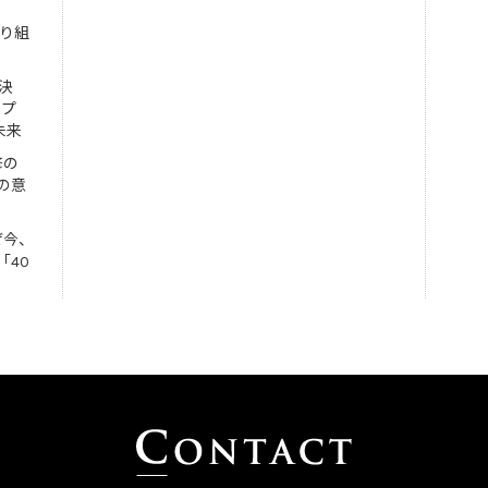
取り組
決
ンプ
未来
修の
の意
ぜ今、
「40