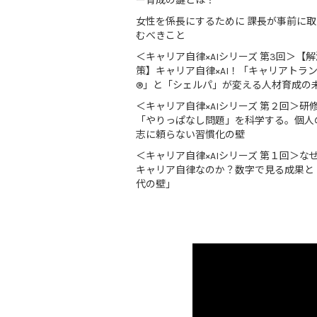
ー育成の鍵とは？
女性を係長にするために 課長が事前に
むべきこと
＜キャリア自律×AIシリーズ 第3回＞【解
策】キャリア自律×AI！「キャリアトラ
®」と「シェルパ」が変える人材育成の
＜キャリア自律×AIシリーズ 第２回＞研
「やりっぱなし問題」を科学する。個人
志に頼らない習慣化の壁
＜キャリア自律×AIシリーズ 第１回＞な
キャリア自律なのか？数字で見る成果と
代の壁」