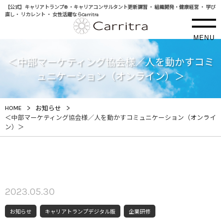
【公式】キャリアトランプ® ・キャリアコンサルタント更新講習 ・ 組織開発・健康経営 ・ 学び
直し・ リカレント ・ 女性活躍ならCarritra
MENU
＜中部マーケティング協会様／人を動かすコミ
ュニケーション（オンライン）＞
>
>
HOME
お知らせ
＜中部マーケティング協会様／人を動かすコミュニケーション（オンライ
ン）＞
2023.05.30
お知らせ
キャリアトランプデジタル版
企業研修