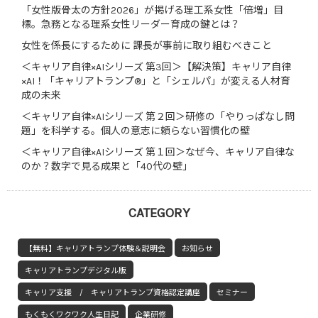
「女性版骨太の方針2026」が掲げる理工系女性「倍増」目
標。急務となる理系女性リーダー育成の鍵とは？
女性を係長にするために 課長が事前に取り組むべきこと
＜キャリア自律×AIシリーズ 第3回＞【解決策】キャリア自律
×AI！「キャリアトランプ®」と「シェルパ」が変える人材育
成の未来
＜キャリア自律×AIシリーズ 第２回＞研修の「やりっぱなし問
題」を科学する。個人の意志に頼らない習慣化の壁
＜キャリア自律×AIシリーズ 第１回＞なぜ今、キャリア自律な
のか？数字で見る成果と「40代の壁」
CATEGORY
【無料】キャリアトランプ体験＆説明会
お知らせ
キャリアトランプデジタル版
キャリア支援 / キャリアトランプ資格認定講座
セミナー
もくもくワクワク人生日記
企業研修