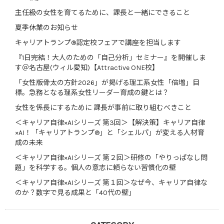
主任級の女性を育てるために、課長と一緒にできること
夏季休業のお知らせ
キャリアトランプ®認定校フェアで講座を担当します
『1日完結！大人のための「自己分析」セミナー』を開催しま
す＠名古屋(ウィル愛知)【Attractive ONE校】
「女性版骨太の方針2026」が掲げる理工系女性「倍増」目
標。急務となる理系女性リーダー育成の鍵とは？
女性を係長にするために 課長が事前に取り組むべきこと
＜キャリア自律×AIシリーズ 第3回＞【解決策】キャリア自律
×AI！「キャリアトランプ®」と「シェルパ」が変える人材育
成の未来
＜キャリア自律×AIシリーズ 第２回＞研修の「やりっぱなし問
題」を科学する。個人の意志に頼らない習慣化の壁
＜キャリア自律×AIシリーズ 第１回＞なぜ今、キャリア自律な
のか？数字で見る成果と「40代の壁」