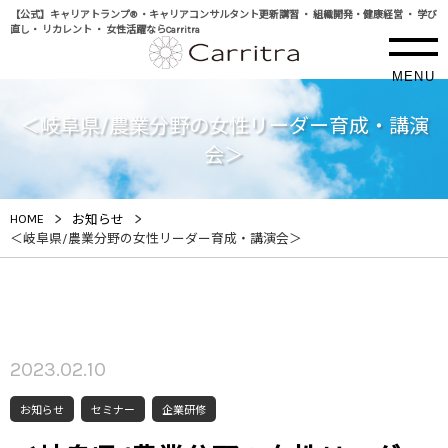
【公式】キャリアトランプ® ・キャリアコンサルタント更新講習 ・ 組織開発・健康経営 ・ 学び
直し・ リカレント ・ 女性活躍ならCarritra
MENU
＜岐阜県/農業分野の女性リーダー育成・講演
会＞
>
>
HOME
お知らせ
＜岐阜県/農業分野の女性リーダー育成・講演会＞
2023.02.10
お知らせ
セミナー
企業研修