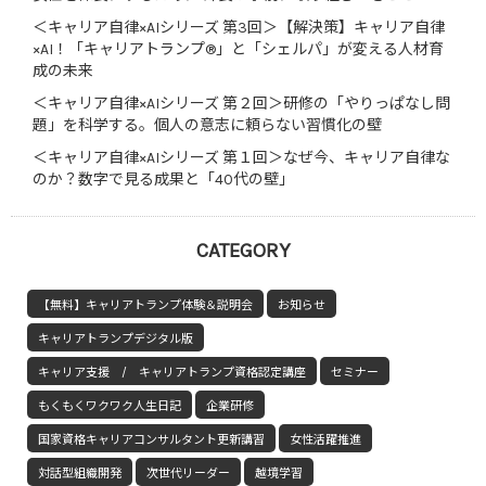
＜キャリア自律×AIシリーズ 第3回＞【解決策】キャリア自律
×AI！「キャリアトランプ®」と「シェルパ」が変える人材育
成の未来
＜キャリア自律×AIシリーズ 第２回＞研修の「やりっぱなし問
題」を科学する。個人の意志に頼らない習慣化の壁
＜キャリア自律×AIシリーズ 第１回＞なぜ今、キャリア自律な
のか？数字で見る成果と「40代の壁」
CATEGORY
【無料】キャリアトランプ体験＆説明会
お知らせ
キャリアトランプデジタル版
キャリア支援 / キャリアトランプ資格認定講座
セミナー
もくもくワクワク人生日記
企業研修
国家資格キャリアコンサルタント更新講習
女性活躍推進
対話型組織開発
次世代リーダー
越境学習