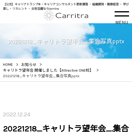
【公式】キャリアトランプ® ・キャリアコンサルタント更新講習 ・ 組織開発・健康経営 ・ 学び
直し・ リカレント ・ 女性活躍ならCarritra
MENU
20221218_キャリトラ望年会_.集合写真pptx
>
>
HOME
お知らせ
>
キャリトラ望年会 開催しました【Attractive ONE校】
20221218_キャリトラ望年会_.集合写真pptx
2022.12.24
20221218_キャリトラ望年会_.集合