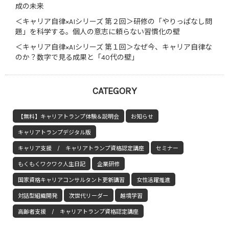
成の未来
＜キャリア自律×AIシリーズ 第２回＞研修の「やりっぱなし問
題」を科学する。個人の意志に頼らない習慣化の壁
＜キャリア自律×AIシリーズ 第１回＞なぜ今、キャリア自律な
のか？数字で見る成果と「40代の壁」
CATEGORY
【無料】キャリアトランプ体験＆説明会
お知らせ
キャリアトランプデジタル版
キャリア支援 / キャリアトランプ資格認定講座
セミナー
もくもくワクワク人生日記
企業研修
国家資格キャリアコンサルタント更新講習
女性活躍推進
対話型組織開発
次世代リーダー
越境学習
高齢者支援 / キャリアトランプ資格認定講座