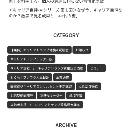
題」を科学する。個人の意志に頼らない習慣化の壁
＜キャリア自律×AIシリーズ 第１回＞なぜ今、キャリア自律な
のか？数字で見る成果と「40代の壁」
CATEGORY
【無料】キャリアトランプ体験＆説明会
お知らせ
キャリアトランプデジタル版
キャリア支援 / キャリアトランプ資格認定講座
セミナー
もくもくワクワク人生日記
企業研修
国家資格キャリアコンサルタント更新講習
女性活躍推進
対話型組織開発
次世代リーダー
越境学習
高齢者支援 / キャリアトランプ資格認定講座
ARCHIVE