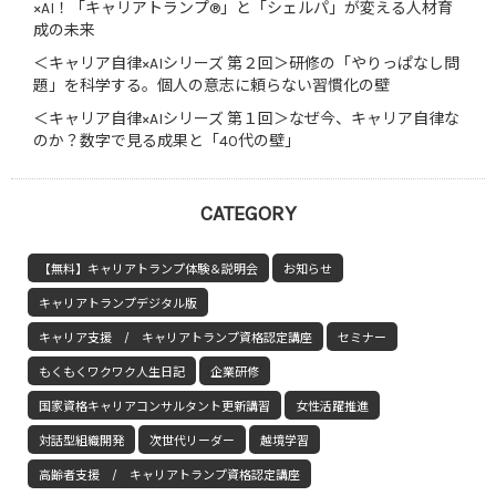
×AI！「キャリアトランプ®」と「シェルパ」が変える人材育
成の未来
＜キャリア自律×AIシリーズ 第２回＞研修の「やりっぱなし問
題」を科学する。個人の意志に頼らない習慣化の壁
＜キャリア自律×AIシリーズ 第１回＞なぜ今、キャリア自律な
のか？数字で見る成果と「40代の壁」
CATEGORY
【無料】キャリアトランプ体験＆説明会
お知らせ
キャリアトランプデジタル版
キャリア支援 / キャリアトランプ資格認定講座
セミナー
もくもくワクワク人生日記
企業研修
国家資格キャリアコンサルタント更新講習
女性活躍推進
対話型組織開発
次世代リーダー
越境学習
高齢者支援 / キャリアトランプ資格認定講座