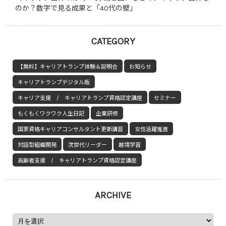
のか？数字で見る成果と「40代の壁」
CATEGORY
【無料】キャリアトランプ体験＆説明会
お知らせ
キャリアトランプデジタル版
キャリア支援 / キャリアトランプ資格認定講座
セミナー
もくもくワクワク人生日記
企業研修
国家資格キャリアコンサルタント更新講習
女性活躍推進
対話型組織開発
次世代リーダー
越境学習
高齢者支援 / キャリアトランプ資格認定講座
ARCHIVE