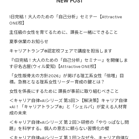
NEW POST
1日完結！大人のための「自己分析」セミナー【Attractive
ONE校】
主任級の女性を育てるために、課長と一緒にできること
夏季休業のお知らせ
キャリアトランプ®認定校フェアで講座を担当します
『1日完結！大人のための「自己分析」セミナー』を開催しま
す＠名古屋(ウィル愛知)【Attractive ONE校】
「女性版骨太の方針2026」が掲げる理工系女性「倍増」目
標。急務となる理系女性リーダー育成の鍵とは？
女性を係長にするために 課長が事前に取り組むべきこと
＜キャリア自律×AIシリーズ 第3回＞【解決策】キャリア自律
×AI！「キャリアトランプ®」と「シェルパ」が変える人材育
成の未来
＜キャリア自律×AIシリーズ 第２回＞研修の「やりっぱなし問
題」を科学する。個人の意志に頼らない習慣化の壁
＜キャリア自律×AIシリーズ 第１回＞なぜ今、キャリア自律な