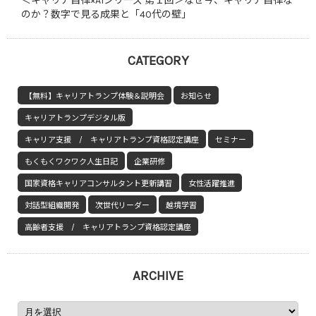
＜キャリア自律×AIシリーズ 第１回＞なぜ今、キャリア自律な
のか？数字で見る成果と「40代の壁」
CATEGORY
【無料】キャリアトランプ体験＆説明会
お知らせ
キャリアトランプデジタル版
キャリア支援 / キャリアトランプ資格認定講座
セミナー
もくもくワクワク人生日記
企業研修
国家資格キャリアコンサルタント更新講習
女性活躍推進
対話型組織開発
次世代リーダー
越境学習
高齢者支援 / キャリアトランプ資格認定講座
ARCHIVE