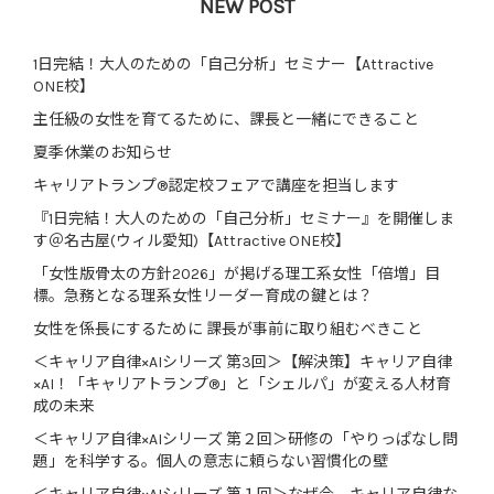
NEW POST
1日完結！大人のための「自己分析」セミナー【Attractive
ONE校】
主任級の女性を育てるために、課長と一緒にできること
夏季休業のお知らせ
キャリアトランプ®認定校フェアで講座を担当します
『1日完結！大人のための「自己分析」セミナー』を開催しま
す＠名古屋(ウィル愛知)【Attractive ONE校】
「女性版骨太の方針2026」が掲げる理工系女性「倍増」目
標。急務となる理系女性リーダー育成の鍵とは？
女性を係長にするために 課長が事前に取り組むべきこと
＜キャリア自律×AIシリーズ 第3回＞【解決策】キャリア自律
×AI！「キャリアトランプ®」と「シェルパ」が変える人材育
成の未来
＜キャリア自律×AIシリーズ 第２回＞研修の「やりっぱなし問
題」を科学する。個人の意志に頼らない習慣化の壁