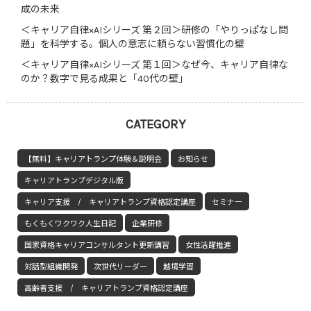
成の未来
＜キャリア自律×AIシリーズ 第２回＞研修の「やりっぱなし問
題」を科学する。個人の意志に頼らない習慣化の壁
＜キャリア自律×AIシリーズ 第１回＞なぜ今、キャリア自律な
のか？数字で見る成果と「40代の壁」
CATEGORY
【無料】キャリアトランプ体験＆説明会
お知らせ
キャリアトランプデジタル版
キャリア支援 / キャリアトランプ資格認定講座
セミナー
もくもくワクワク人生日記
企業研修
国家資格キャリアコンサルタント更新講習
女性活躍推進
対話型組織開発
次世代リーダー
越境学習
高齢者支援 / キャリアトランプ資格認定講座