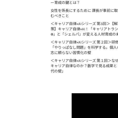
ー育成の鍵とは？
女性を係長にするために 課長が事前に
むべきこと
＜キャリア自律×AIシリーズ 第3回＞【解
策】キャリア自律×AI！「キャリアトラ
®」と「シェルパ」が変える人材育成の
＜キャリア自律×AIシリーズ 第２回＞研
「やりっぱなし問題」を科学する。個人
志に頼らない習慣化の壁
＜キャリア自律×AIシリーズ 第１回＞な
キャリア自律なのか？数字で見る成果と
代の壁」