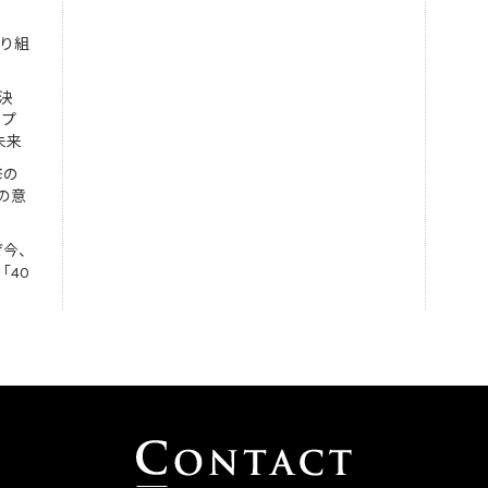
取り組
決
ンプ
未来
修の
の意
ぜ今、
「40