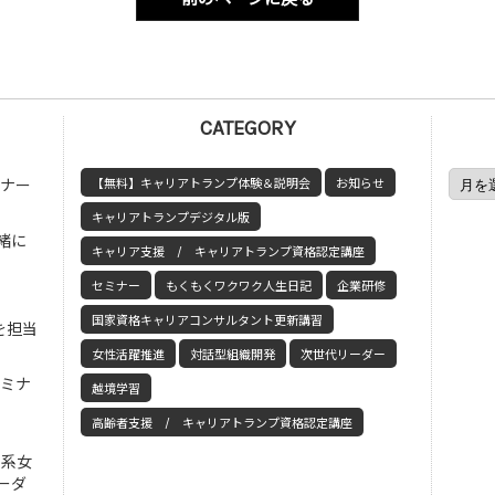
CATEGORY
ミナー
【無料】キャリアトランプ体験＆説明会
お知らせ
キャリアトランプデジタル版
緒に
キャリア支援 / キャリアトランプ資格認定講座
セミナー
もくもくワクワク人生日記
企業研修
国家資格キャリアコンサルタント更新講習
を担当
女性活躍推進
対話型組織開発
次世代リーダー
セミナ
越境学習
高齢者支援 / キャリアトランプ資格認定講座
工系女
ーダ