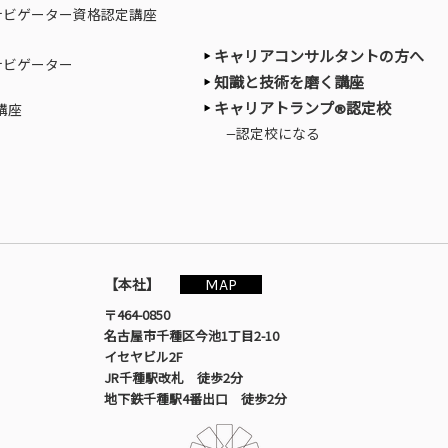
ナビゲーター資格認定講座
キャリアコンサルタントの方へ
ナビゲーター
知識と技術を磨く講座
キャリアトランプ®認定校
講座
—認定校になる
MAP
【本社】
〒464-0850
名古屋市千種区今池1丁目2-10
イセヤビル2F
JR千種駅改札 徒歩2分
地下鉄千種駅4番出口 徒歩2分