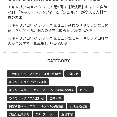
＜キャリア自律×AIシリーズ 第3回＞【解決策】キャリア自律
×AI！「キャリアトランプ®」と「シェルパ」が変える人材育
成の未来
＜キャリア自律×AIシリーズ 第２回＞研修の「やりっぱなし問
題」を科学する。個人の意志に頼らない習慣化の壁
＜キャリア自律×AIシリーズ 第１回＞なぜ今、キャリア自律な
のか？数字で見る成果と「40代の壁」
CATEGORY
【無料】キャリアトランプ体験＆説明会
お知らせ
キャリアトランプデジタル版
キャリア支援 / キャリアトランプ資格認定講座
セミナー
もくもくワクワク人生日記
企業研修
国家資格キャリアコンサルタント更新講習
女性活躍推進
対話型組織開発
次世代リーダー
越境学習