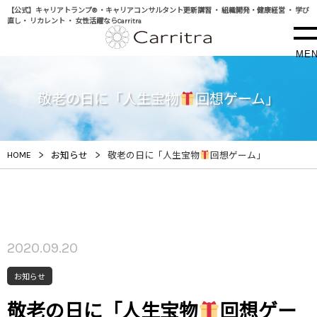
【公式】キャリアトランプ® ・キャリアコンサルタント更新講習 ・ 組織開発・健康経営 ・ 学び
直し・ リカレント ・ 女性活躍ならCarritra
ME
敬老の日に「人生宝物
回想ゲーム」
>
>
HOME
お知らせ
敬老の日に「人生宝物
回想ゲーム」
2020.09.20
お知らせ
敬老の日に「人生宝物
回想ゲー