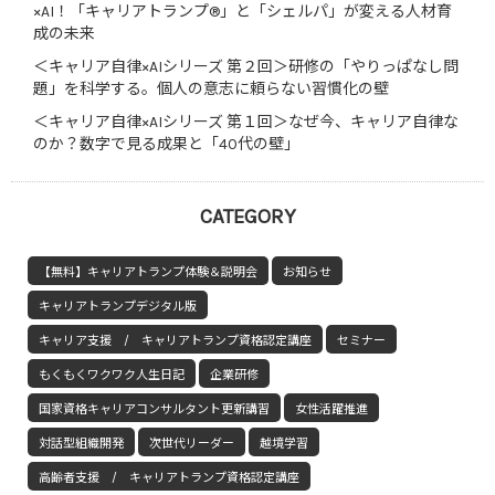
×AI！「キャリアトランプ®」と「シェルパ」が変える人材育
成の未来
＜キャリア自律×AIシリーズ 第２回＞研修の「やりっぱなし問
題」を科学する。個人の意志に頼らない習慣化の壁
＜キャリア自律×AIシリーズ 第１回＞なぜ今、キャリア自律な
のか？数字で見る成果と「40代の壁」
CATEGORY
【無料】キャリアトランプ体験＆説明会
お知らせ
キャリアトランプデジタル版
キャリア支援 / キャリアトランプ資格認定講座
セミナー
もくもくワクワク人生日記
企業研修
国家資格キャリアコンサルタント更新講習
女性活躍推進
対話型組織開発
次世代リーダー
越境学習
高齢者支援 / キャリアトランプ資格認定講座