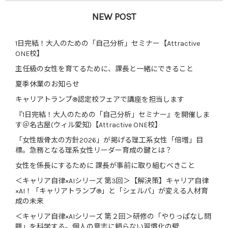
NEW POST
1日完結！大人のための「自己分析」セミナー【Attractive
ONE校】
主任級の女性を育てるために、課長と一緒にできること
夏季休業のお知らせ
キャリアトランプ®認定校フェアで講座を担当します
『1日完結！大人のための「自己分析」セミナー』を開催しま
す＠名古屋(ウィル愛知)【Attractive ONE校】
「女性版骨太の方針2026」が掲げる理工系女性「倍増」目
標。急務となる理系女性リーダー育成の鍵とは？
女性を係長にするために 課長が事前に取り組むべきこと
＜キャリア自律×AIシリーズ 第3回＞【解決策】キャリア自律
×AI！「キャリアトランプ®」と「シェルパ」が変える人材育
成の未来
＜キャリア自律×AIシリーズ 第２回＞研修の「やりっぱなし問
題」を科学する。個人の意志に頼らない習慣化の壁