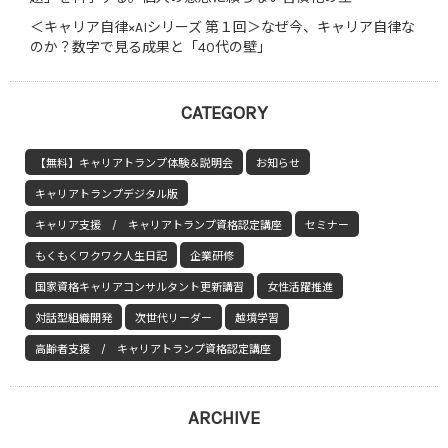
＜キャリア自律×AIシリーズ 第１回＞なぜ今、キャリア自律な
のか？数字で見る成果と「40代の壁」
CATEGORY
【無料】キャリアトランプ体験＆説明会
お知らせ
キャリアトランプデジタル版
キャリア支援 / キャリアトランプ資格認定講座
セミナー
もくもくワクワク人生日記
企業研修
国家資格キャリアコンサルタント更新講習
女性活躍推進
対話型組織開発
次世代リーダー
越境学習
高齢者支援 / キャリアトランプ資格認定講座
ARCHIVE