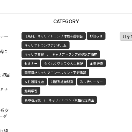
CATEGORY
ミナー
【無料】キャリアトランプ体験＆説明会
お知らせ
キャリアトランプデジタル版
緒に
キャリア支援 / キャリアトランプ資格認定講座
セミナー
もくもくワクワク人生日記
企業研修
国家資格キャリアコンサルタント更新講習
を担当
女性活躍推進
対話型組織開発
次世代リーダー
セミナ
越境学習
高齢者支援 / キャリアトランプ資格認定講座
工系女
ーダ
取り組