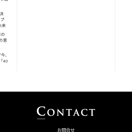
決
ンプ
未来
修の
の意
ぜ今、
「40
お問合せ