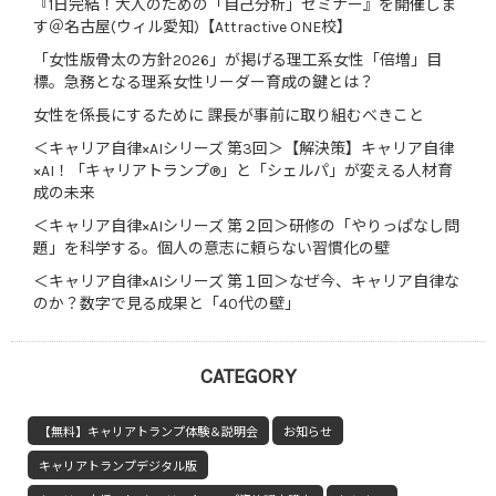
『1日完結！大人のための「自己分析」セミナー』を開催しま
す＠名古屋(ウィル愛知)【Attractive ONE校】
「女性版骨太の方針2026」が掲げる理工系女性「倍増」目
標。急務となる理系女性リーダー育成の鍵とは？
女性を係長にするために 課長が事前に取り組むべきこと
＜キャリア自律×AIシリーズ 第3回＞【解決策】キャリア自律
×AI！「キャリアトランプ®」と「シェルパ」が変える人材育
成の未来
＜キャリア自律×AIシリーズ 第２回＞研修の「やりっぱなし問
題」を科学する。個人の意志に頼らない習慣化の壁
＜キャリア自律×AIシリーズ 第１回＞なぜ今、キャリア自律な
のか？数字で見る成果と「40代の壁」
CATEGORY
【無料】キャリアトランプ体験＆説明会
お知らせ
キャリアトランプデジタル版