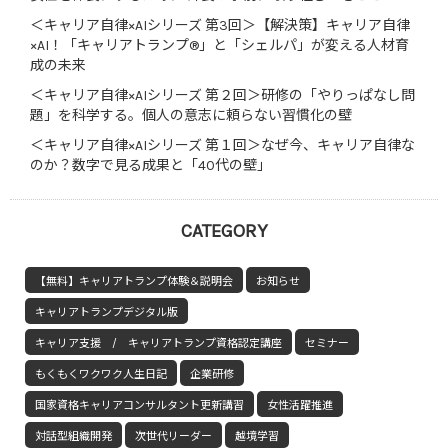
＜キャリア自律×AIシリーズ 第3回＞【解決策】キャリア自律
×AI！「キャリアトランプ®」と「シェルパ」が変える人材育
成の未来
＜キャリア自律×AIシリーズ 第２回＞研修の「やりっぱなし問
題」を科学する。個人の意志に頼らない習慣化の壁
＜キャリア自律×AIシリーズ 第１回＞なぜ今、キャリア自律な
のか？数字で見る成果と「40代の壁」
CATEGORY
【無料】キャリアトランプ体験＆説明会
お知らせ
キャリアトランプデジタル版
キャリア支援 / キャリアトランプ資格認定講座
セミナー
もくもくワクワク人生日記
企業研修
国家資格キャリアコンサルタント更新講習
女性活躍推進
対話型組織開発
次世代リーダー
越境学習