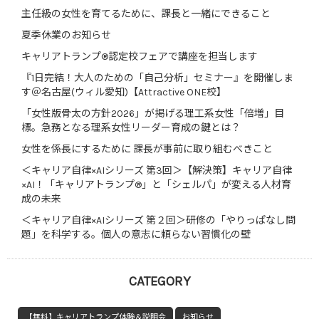
主任級の女性を育てるために、課長と一緒にできること
夏季休業のお知らせ
キャリアトランプ®認定校フェアで講座を担当します
『1日完結！大人のための「自己分析」セミナー』を開催しま
す＠名古屋(ウィル愛知)【Attractive ONE校】
「女性版骨太の方針2026」が掲げる理工系女性「倍増」目
標。急務となる理系女性リーダー育成の鍵とは？
女性を係長にするために 課長が事前に取り組むべきこと
＜キャリア自律×AIシリーズ 第3回＞【解決策】キャリア自律
×AI！「キャリアトランプ®」と「シェルパ」が変える人材育
成の未来
＜キャリア自律×AIシリーズ 第２回＞研修の「やりっぱなし問
題」を科学する。個人の意志に頼らない習慣化の壁
CATEGORY
【無料】キャリアトランプ体験＆説明会
お知らせ