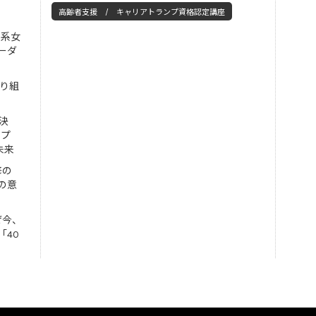
高齢者支援 / キャリアトランプ資格認定講座
工系女
ーダ
取り組
決
ンプ
未来
修の
の意
ぜ今、
「40