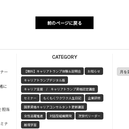
前のページに戻る
CATEGORY
ミナー
【無料】キャリアトランプ体験＆説明会
お知らせ
キャリアトランプデジタル版
緒に
キャリア支援 / キャリアトランプ資格認定講座
セミナー
もくもくワクワク人生日記
企業研修
国家資格キャリアコンサルタント更新講習
を担当
女性活躍推進
対話型組織開発
次世代リーダー
セミナ
越境学習