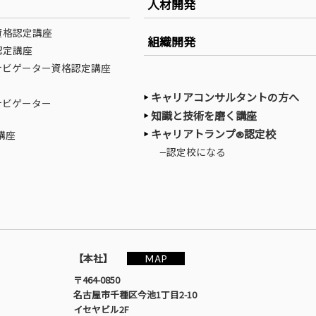
人材開発
資格認定講座
組織開発
認定講座
ナビゲーター資格認定講座
キャリアコンサルタントの方へ
ナビゲーター
知識と技術を磨く講座
キャリアトランプ®認定校
講座
—認定校になる
MAP
【本社】
〒464-0850
名古屋市千種区今池1丁目2-10
イセヤビル2F