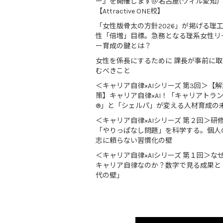
ー』を開催します＠名古屋(ウィル愛知)
【Attractive ONE校】
「女性版骨太の方針2026」が掲げる理
性「倍増」目標。急務となる理系女性リ
ー育成の鍵とは？
女性を係長にするために 課長が事前に
むべきこと
＜キャリア自律×AIシリーズ 第3回＞【解
策】キャリア自律×AI！「キャリアトラ
®」と「シェルパ」が変える人材育成の
＜キャリア自律×AIシリーズ 第２回＞研
「やりっぱなし問題」を科学する。個人
志に頼らない習慣化の壁
＜キャリア自律×AIシリーズ 第１回＞な
キャリア自律なのか？数字で見る成果と
代の壁」