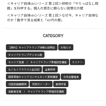
＜キャリア自律×AIシリーズ 第２回＞研修の「やりっぱなし問
題」を科学する。個人の意志に頼らない習慣化の壁
＜キャリア自律×AIシリーズ 第１回＞なぜ今、キャリア自律な
のか？数字で見る成果と「40代の壁」
CATEGORY
【無料】キャリアトランプ体験＆説明会
お知らせ
キャリアトランプデジタル版
キャリア支援 / キャリアトランプ資格認定講座
セミナー
もくもくワクワク人生日記
企業研修
国家資格キャリアコンサルタント更新講習
女性活躍推進
対話型組織開発
次世代リーダー
越境学習
高齢者支援 / キャリアトランプ資格認定講座