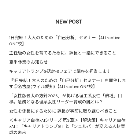
NEW POST
1日完結！大人のための「自己分析」セミナー【Attractive
ONE校】
主任級の女性を育てるために、課長と一緒にできること
夏季休業のお知らせ
キャリアトランプ®認定校フェアで講座を担当します
『1日完結！大人のための「自己分析」セミナー』を開催しま
す＠名古屋(ウィル愛知)【Attractive ONE校】
「女性版骨太の方針2026」が掲げる理工系女性「倍増」目
標。急務となる理系女性リーダー育成の鍵とは？
女性を係長にするために 課長が事前に取り組むべきこと
＜キャリア自律×AIシリーズ 第3回＞【解決策】キャリア自律
×AI！「キャリアトランプ®」と「シェルパ」が変える人材育
成の未来