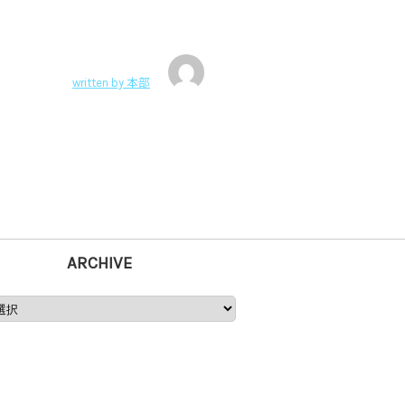
written by
本部
ARCHIVE