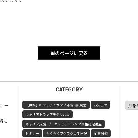
修でした。
前のページに戻る
CATEGORY
ミナー
【無料】キャリアトランプ体験＆説明会
お知らせ
キャリアトランプデジタル版
緒に
キャリア支援 / キャリアトランプ資格認定講座
セミナー
もくもくワクワク人生日記
企業研修