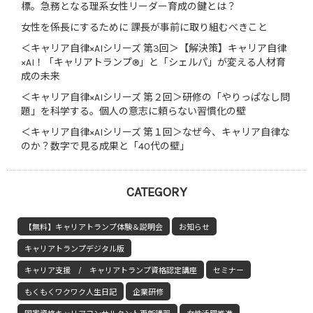
標。急務となる理系女性リーダー育成の鍵とは？
女性を係長にするために 課長が事前に取り組むべきこと
＜キャリア自律×AIシリーズ 第3回＞【解決策】キャリア自律
×AI！「キャリアトランプ®」と「シェルパ」が変える人材育
成の未来
＜キャリア自律×AIシリーズ 第２回＞研修の「やりっぱなし問
題」を科学する。個人の意志に頼らない習慣化の壁
＜キャリア自律×AIシリーズ 第１回＞なぜ今、キャリア自律な
のか？数字で見る成果と「40代の壁」
CATEGORY
【無料】キャリアトランプ体験＆説明会
お知らせ
キャリアトランプデジタル版
キャリア支援 / キャリアトランプ資格認定講座
セミナー
もくもくワクワク人生日記
企業研修