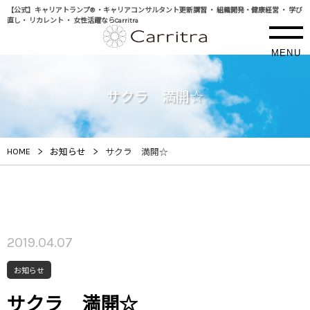
【公式】キャリアトランプ® ・キャリアコンサルタント更新講習 ・ 組織開発・健康経営 ・ 学び
直し・ リカレント ・ 女性活躍ならCarritra
MENU
サクラ 満開☆
>
>
HOME
お知らせ
サクラ 満開☆
2019.04.07
お知らせ
サクラ 満開☆