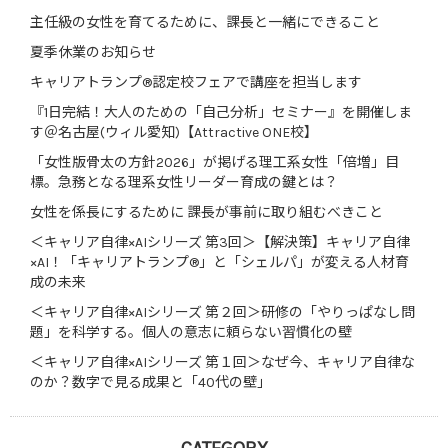
主任級の女性を育てるために、課長と一緒にできること
夏季休業のお知らせ
キャリアトランプ®認定校フェアで講座を担当します
『1日完結！大人のための「自己分析」セミナー』を開催しま
す＠名古屋(ウィル愛知)【Attractive ONE校】
「女性版骨太の方針2026」が掲げる理工系女性「倍増」目
標。急務となる理系女性リーダー育成の鍵とは？
女性を係長にするために 課長が事前に取り組むべきこと
＜キャリア自律×AIシリーズ 第3回＞【解決策】キャリア自律
×AI！「キャリアトランプ®」と「シェルパ」が変える人材育
成の未来
＜キャリア自律×AIシリーズ 第２回＞研修の「やりっぱなし問
題」を科学する。個人の意志に頼らない習慣化の壁
＜キャリア自律×AIシリーズ 第１回＞なぜ今、キャリア自律な
のか？数字で見る成果と「40代の壁」
CATEGORY