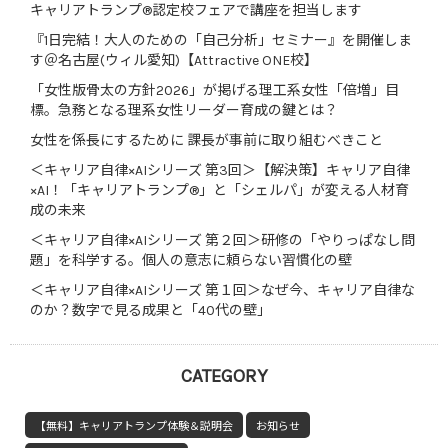
キャリアトランプ®認定校フェアで講座を担当します
『1日完結！大人のための「自己分析」セミナー』を開催しま
す＠名古屋(ウィル愛知)【Attractive ONE校】
「女性版骨太の方針2026」が掲げる理工系女性「倍増」目
標。急務となる理系女性リーダー育成の鍵とは？
女性を係長にするために 課長が事前に取り組むべきこと
＜キャリア自律×AIシリーズ 第3回＞【解決策】キャリア自律
×AI！「キャリアトランプ®」と「シェルパ」が変える人材育
成の未来
＜キャリア自律×AIシリーズ 第２回＞研修の「やりっぱなし問
題」を科学する。個人の意志に頼らない習慣化の壁
＜キャリア自律×AIシリーズ 第１回＞なぜ今、キャリア自律な
のか？数字で見る成果と「40代の壁」
CATEGORY
【無料】キャリアトランプ体験＆説明会
お知らせ