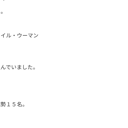
た。
タイル・ウーマン
組んでいました。
総勢１５名。