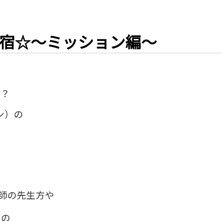
宿☆～ミッション編～
か？
ワン）の
講師の先生方や
々の