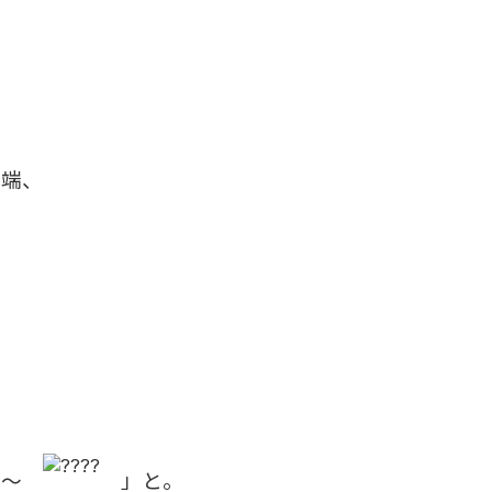
」
」
。
途端、
」
う～
」と。